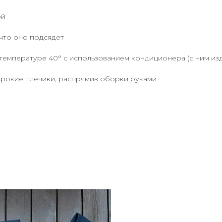
ой
 что оно подсядет
температуре 40° с использованием кондиционера (с ним изд
ирокие плечики, распрямив оборки руками