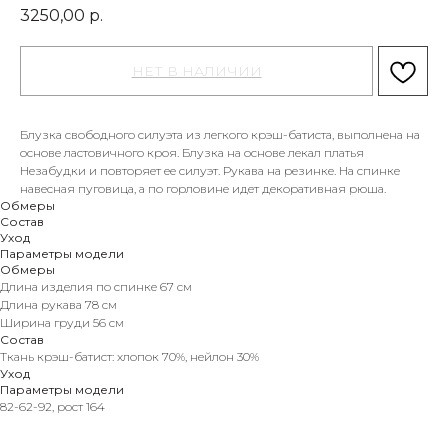
3250,00
р.
Блузка свободного силуэта из легкого крэш-батиста, выполнена на
основе ластовичного кроя. Блузка на основе лекал платья
Незабудки и повторяет ее силуэт. Рукава на резинке. На спинке
навесная пуговица, а по горловине идет декоративная рюша.
Обмеры
Состав
Уход
Параметры модели
Обмеры
Длина изделия по спинке 67 см
Длина рукава 78 см
Ширина груди 56 см
Состав
Ткань крэш-батист: хлопок 70%, нейлон 30%
Уход
Параметры модели
82-62-92, рост 164