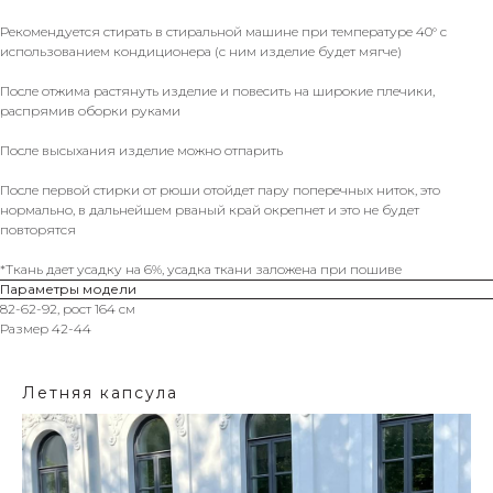
Рекомендуется стирать в стиральной машине при температуре 40° с
использованием кондиционера (с ним изделие будет мягче)
После отжима растянуть изделие и повесить на широкие плечики,
распрямив оборки руками
После высыхания изделие можно отпарить
После первой стирки от рюши отойдет пару поперечных ниток, это
нормально, в дальнейшем рваный край окрепнет и это не будет
повторятся
*Ткань дает усадку на 6%, усадка ткани заложена при пошиве
Параметры модели
82-62-92, рост 164 см
Размер 42-44
Летняя капсула