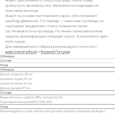
Жакет приталенного силуэта из шерстяной ткани
уральского производства. Выполнен на подкладке из
смесовой вискозы.
Жакет на основе ластовичного кроя, обеспечивает
свободу движения. По переду — навесные пуговицы, по
горловине аккуратная стойка. Манжеты также
застёгиваются на пуговицы. По линии талии выполнены
защипы, формирующие изящный силуэт. В комплекте идет
пояс-кушак.
Для завершённого образа рекомендуем сочетать с
шерстяной юбкой
и
блузкой Петунья
.
Обмеры
Состав
Уход
Обмеры
Длина изделия 63 см
Ширина груди 52 см
Ширина талии 44 см
Длина рукава 67 см
Состав
Верхняя ткань: шерсть 95%; полиэстер 5%
Подкладка: вискоза 60%, ПЭВ 40%
Уход
Рекомендуется сухая чистка или ручная стирка в прохладной воде с