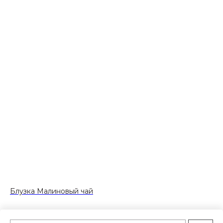
Блузка Малиновый чай
Юб
6 500
р.
3 