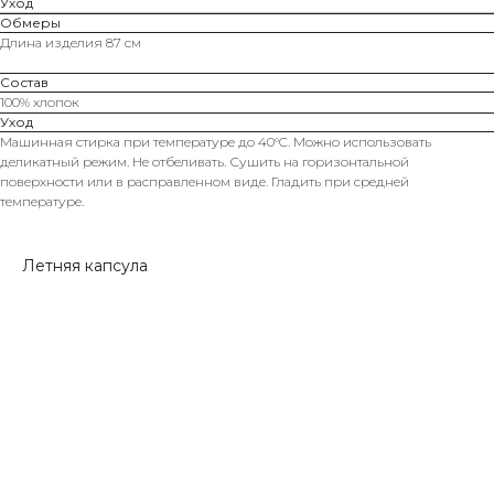
Уход
Обмеры
Длина изделия 87 см
Состав
100% хлопок
Уход
Машинная стирка при температуре до 40°C. Можно использовать
деликатный режим. Не отбеливать. Сушить на горизонтальной
поверхности или в расправленном виде. Гладить при средней
температуре.
Летняя капсула